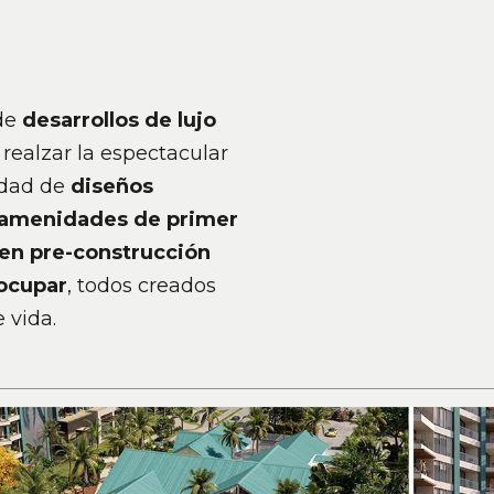
 de
desarrollos de lujo
realzar la espectacular
edad de
diseños
y amenidades de primer
en pre-construcción
 ocupar
, todos creados
 vida.