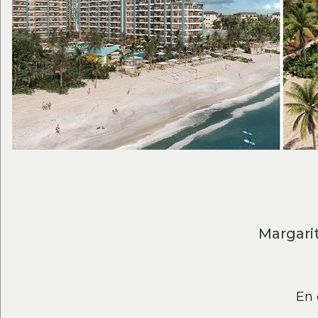
Margari
En 