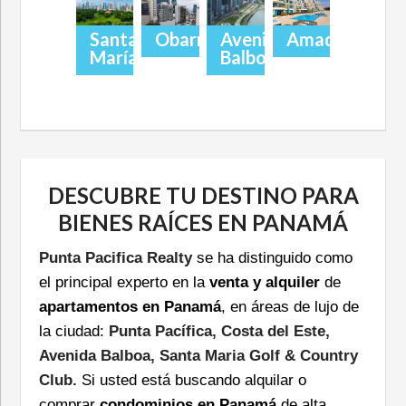
Santa
Obarrio
Avenida
Amador
María
Balboa
DESCUBRE TU DESTINO PARA
BIENES RAÍCES EN PANAMÁ
Punta Pacifica Realty
se ha distinguido como
el principal experto en la
venta y alquiler
de
apartamentos en Panamá
, en áreas de lujo de
la ciudad:
Punta Pacífica, Costa del Este,
Avenida Balboa, Santa Maria Golf & Country
Club.
Si usted está buscando alquilar o
comprar
condominios en Panamá
de alta