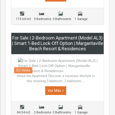
173.64 m2
3 Bedrooms
3 Bathrooms
1 Garage
For Sale | 2-Bedroom Apartment (Model AL3)
| Smart 1-Bed Lock-Off Option | Margaritaville
Beach Resort & Residences
En Venta
About the Apartment Discover a luxurious lifestyle in
this stunning 2-bedroom, 2-bathroom…
Ver Más
84.54 m2
2 Bedrooms
2 Bathrooms
1 Garage