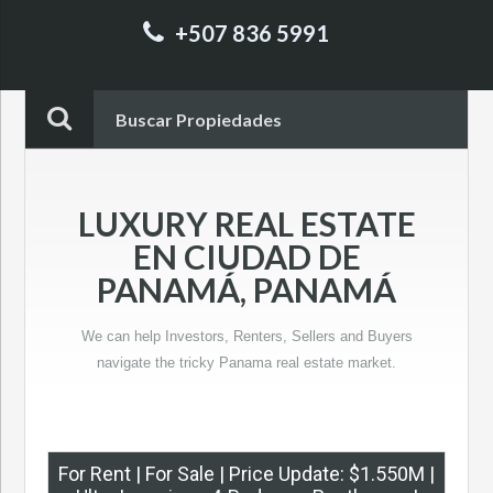
+507 836 5991
Buscar Propiedades
LUXURY REAL ESTATE
EN CIUDAD DE
PANAMÁ, PANAMÁ
We can help Investors, Renters, Sellers and Buyers
navigate the tricky Panama real estate market.
For Rent | For Sale | Price Update: $1.550M |