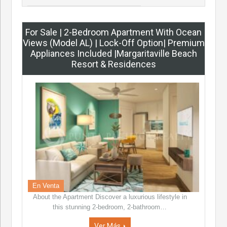
For Sale | 2-Bedroom Apartment With Ocean
Views (Model AL) | Lock-Off Option| Premium
Appliances Included |Margaritaville Beach
Resort & Residences
En Venta
About the Apartment Discover a luxurious lifestyle in
this stunning 2-bedroom, 2-bathroom…
Ver Más