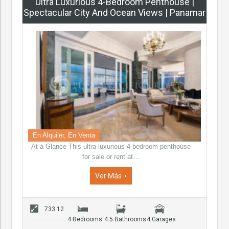
Ultra Luxurious 4-Bedroom Penthouse |
Spectacular City And Ocean Views | Panamar
En Alquiler, En Venta
At a Glance This ultra-luxurious 4-bedroom penthouse
for sale or rent at…
Ver Más
733.12
4 Bedrooms
4.5 Bathrooms
4 Garages