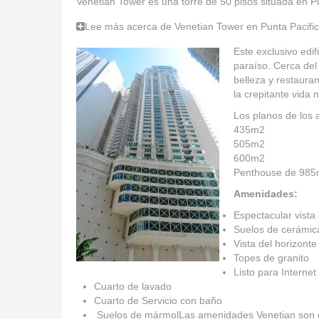
Venetian Tower es una torre de 50 pisos situada en P
Lee más acerca de Venetian Tower en Punta Pacif
Este exclusivo edi
paraíso. Cerca del
belleza y restaura
la crepitante vida
Los planos de los
435m2
505m2
600m2
Penthouse de 985
Amenidades:
Espectacular vista
Suelos de cerámic
Vista del horizonte
Topes de granito
Listo para Internet
Cuarto de lavado
Cuarto de Servicio con baño
Suelos de mármolLas amenidades Venetian son excl