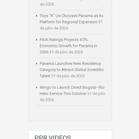
de 2026
Toys “R” Us Chooses Panama as Its
Platform for Regional Expansion
31
de julio de 2026
Fitch Ratings Projects 4.0%
Economic Growth for Panama in
2026
31 de julio de 2026
Panama Launches New Residency
Category to Attract Global Scientific
Talent
31 de julio de 2026
Wingo to Launch Direct Bogotá–Río
Hato Service This October
31 de julio
de 2026
PPR VIDEOS