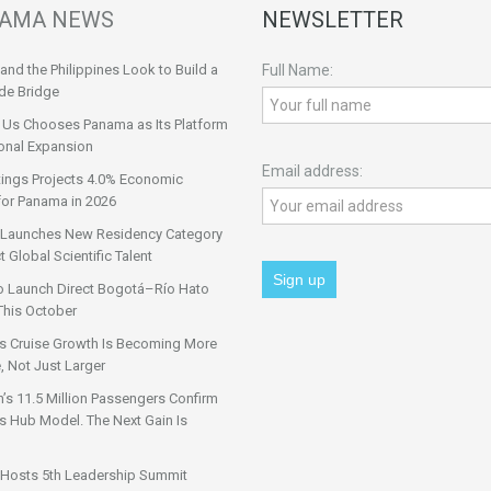
AMA NEWS
NEWSLETTER
nd the Philippines Look to Build a
Full Name:
de Bridge
 Us Chooses Panama as Its Platform
onal Expansion
Email address:
tings Projects 4.0% Economic
for Panama in 2026
Launches New Residency Category
t Global Scientific Talent
o Launch Direct Bogotá–Río Hato
This October
s Cruise Growth Is Becoming More
, Not Just Larger
s 11.5 Million Passengers Confirm
 Hub Model. The Next Gain Is
Hosts 5th Leadership Summit