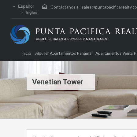
Español
Contáctanos a :
sales@puntapacificarealty.c
Inglés
Inicio
Alquiler Apartamentos Panama
Apartamentos Venta 
Venetian Tower