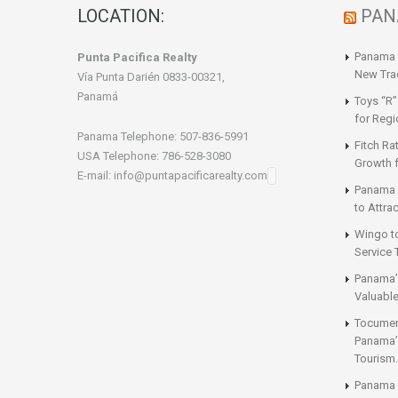
LOCATION:
PAN
Panama a
Punta Pacifica Realty
New Tra
Vía Punta Darién 0833-00321,
Panamá
Toys “R”
for Regi
Panama Telephone: 507-836-5991
Fitch Ra
USA Telephone: 786-528-3080
Growth 
E-mail: info@puntapacificarealty.com
Panama 
to Attrac
Wingo t
Service 
Panama’
Valuable
Tocumen’
Panama’s
Tourism.
Panama 