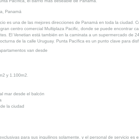
unta Pacífica, el barrio más deseable de Panamá.
ica, Panamá
ficio es una de las mejores direcciones de Panamá en toda la ciudad. Co
 gran centro comercial Multiplaza Pacific, donde se puede encontrar cas
ntes. El Venetian está también en la caminata a un supermercado de 24 
 nocturna de la calle Uruguay. Punta Pacífica es un punto clave para di
 apartamentos van desde
m2 y 1.100m2.
 al mar desde el balcón
a
 de la ciudad
usivas para sus inquilinos solamente, y el personal de servicio es e