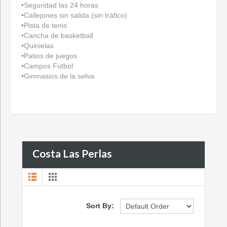
•Seguridad las 24 horas
•Callejones sin salida (sin tráfico)
•Pista de tenis
•Cancha de basketball
•Quinielas
•Patios de juegos
•Campos Futbol
•Gimnasios de la selva
Costa Las Perlas
Sort By: